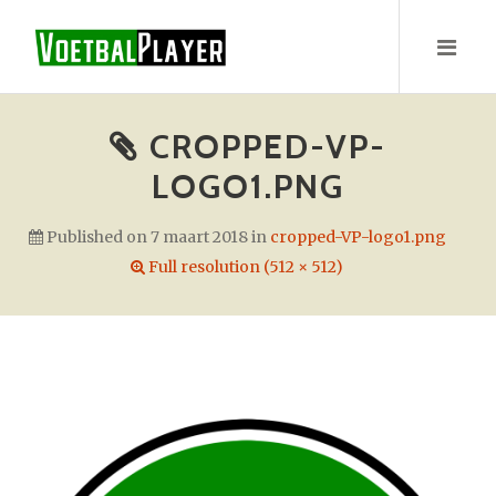
S
k
i
p
t
CROPPED-VP-
o
LOGO1.PNG
c
o
Published on
7 maart 2018
in
cropped-VP-logo1.png
n
Full resolution (512 × 512)
t
e
n
t