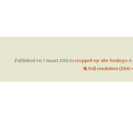
Published on
7 maart 2018
in
cropped-vp-site-boxlogo-1
Full resolution (1000 