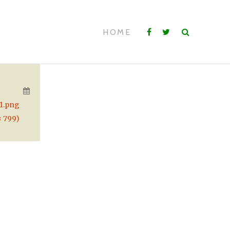
HOME
-1.png
× 799)