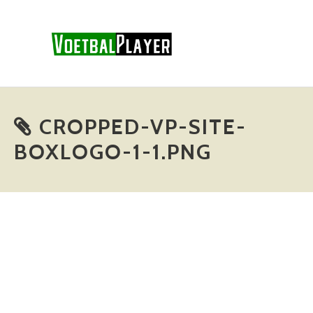
S
k
i
p
t
o
CROPPED-VP-SITE-
c
o
BOXLOGO-1-1.PNG
n
t
e
n
t