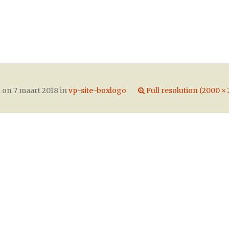
d on
7 maart 2018
in
vp-site-boxlogo
Full resolution (2000 ×